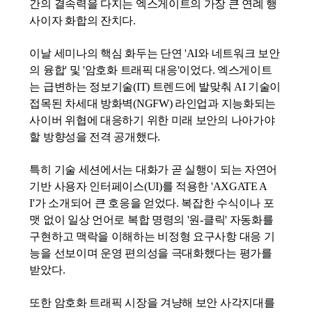
간의 결속력을 다지는 엑스게이트의 가장 큰 연례 행
사이자 화합의 잔치다.
이날 세미나의 핵심 화두는 단연
'AI
와 네트워크 보안
의 융합' 및 '암호화 트래픽 대응'이었다. 엑스게이트
는 급변하는 정보기술(
IT
) 트렌드에 발맞춰
AI
기술이
접목된 차세대 방화벽(
NGFW
) 라인업과 지능화되는
사이버 위협에 대응하기 위한 미래 보안의 나아가야
할 방향성을 전격 공개했다.
특히 기술 세션에서는 대화가 곧 실행이 되는 자연어
기반 사용자 인터페이스(
UI
)를 적용한
'AXGATE
A
I'
가 소개되어 큰 호응을 얻었다. 복잡한 수식이나 포
맷 없이 일상 언어로 복합 명령의 '원-클릭' 자동화를
구현하고 맥락을 이해하는 비정형 요구사항 대응 기
능을 선보이며 운영 편의성을 극대화했다는 평가를
받았다.
또한 암호화 트래픽 시장을 겨냥해 보안 사각지대를