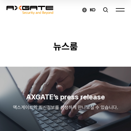
KO
AXGATE
뉴스룸
온라인
문의
제품
구매 및
AXGATE’s press release
견적
엑스게이트의 최신정보를 생생하게 만나보실 수 있습니다.
문의
↗
유지보수