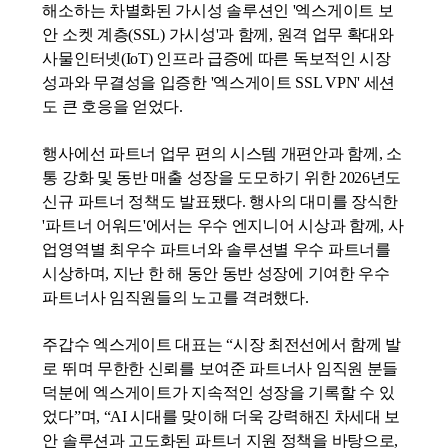
해소하는 차별화된 가시성 솔루션인 '엑스게이트 보
안 소켓 계층(
SSL
) 가시성'과 함께, 원격 업무 확대와
사물인터넷(
IoT
) 인프라 급증에 따른 독보적인 시장
성과와 무결성을 입증한 '엑스게이트
SSL
VPN'
세션
도 큰 호응을 얻었다.
행사에선 파트너 업무 편의 시스템 개편안과 함께, 소
통 강화 및 동반 매출 성장을 도모하기 위한 2026년도
신규 파트너 정책도 발표됐다. 행사의 대미를 장식한
'파트너 어워드'에서는 우수 엔지니어 시상과 함께, 사
업영역별 최우수 파트너와 솔루션별 우수 파트너를
시상하며, 지난 한 해 동안 동반 성장에 기여한 우수
파트너사 임직원들의 노고를 격려했다.
주갑수 엑스게이트 대표는 “시장 최전선에서 함께 발
로 뛰며 무한한 신뢰를 보여준 파트너사 임직원 분들
덕분에 엑스게이트가 지속적인 성장을 기록할 수 있
었다”며, “
AI
시대를 맞이해 더욱 강력해진 차세대 보
안 솔루션과 고도화된 파트너 지원 정책을 바탕으로,