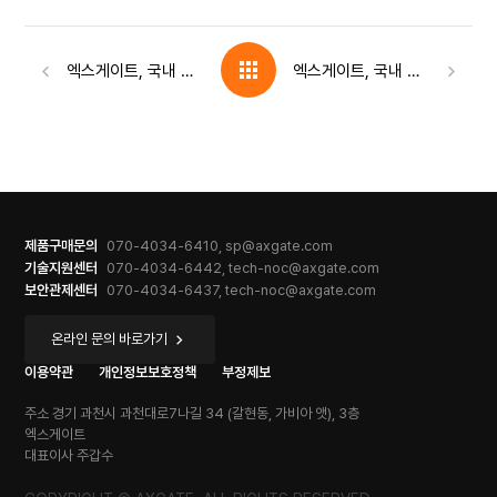
엑스게이트, 국내 최초 'C-ITS 양자내성암호 시범전환 사업' 참여사로 선정
엑스게이트, 국내 첫 PQC 기반 암호모듈 KCMVP 인증 획득… 공공 '양자 보안' 물꼬
제품구매문의
070-4034-6410, sp@axgate.com
기술지원센터
070-4034-6442, tech-noc@axgate.com
보안관제센터
070-4034-6437, tech-noc@axgate.com
온라인 문의 바로가기
이용약관
개인정보보호정책
부정제보
주소
경기 과천시 과천대로7나길 34 (갈현동, 가비아 앳), 3층
엑스게이트
대표이사
주갑수