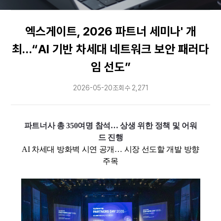
문의
엑스게이트, 2026 파트너 세미나' 개
↗
최…“AI 기반 차세대 네트워크 보안 패러다
임 선도”
2026-05-20
조회수 2,271
파트너사 총 350여명 참석… 상생 위한 정책 및 어워
드 진행
AI
차세대 방화벽 시연 공개… 시장 선도할 개발 방향
주목