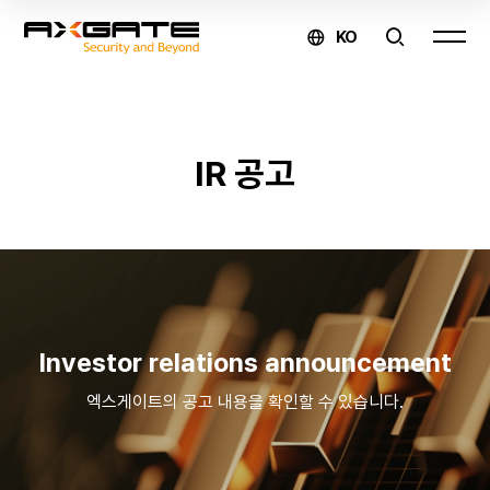
KO
AXGATE
IR 공고
온라인
문의
제품
구매 및
Investor relations announcement
견적
엑스게이트의 공고 내용을 확인할 수 있습니다.
문의
↗
유지보수