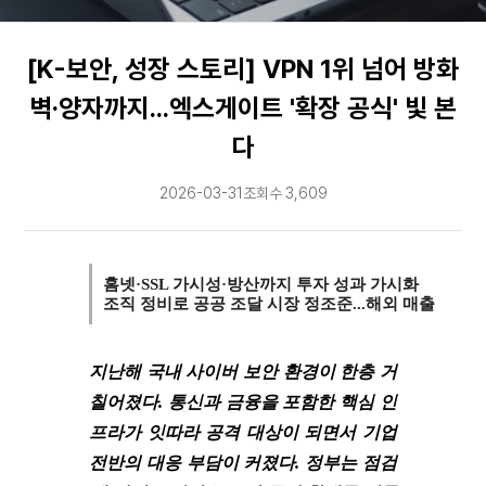
문의
[K-보안, 성장 스토리] VPN 1위 넘어 방화
↗
벽·양자까지...엑스게이트 '확장 공식' 빛 본
다
2026-03-31
조회수 3,609
홈넷·SSL 가시성·방산까지 투자 성과 가시화
조직 정비로 공공 조달 시장 정조준...해외 매출 온기 
지난해 국내 사이버 보안 환경이 한층 거
칠어졌다. 통신과 금융을 포함한 핵심 인
프라가 잇따라 공격 대상이 되면서 기업
전반의 대응 부담이 커졌다. 정부는 점검