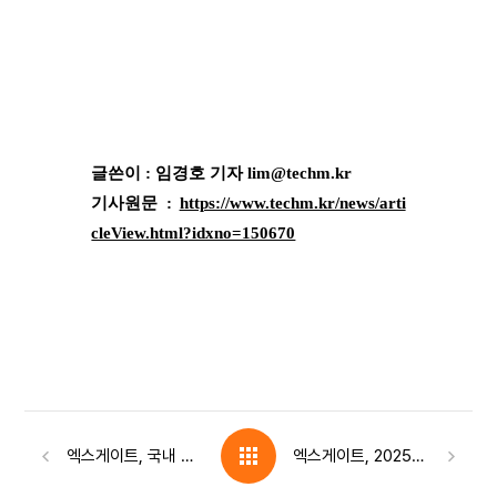
글쓴이 : 임경호 기자 lim@techm.kr
기사원문 :
https://www.techm.kr/news/arti
cleView.html?idxno=150670
엑스게이트, 국내 첫 PQC 기반 암호모듈 KCMVP 인증 획득… 공공 '양자 보안' 물꼬
엑스게이트, 2025년 매출 481억원…양자VPN 최대 실적 견인