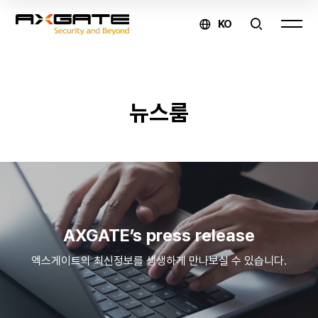
KO
AXGATE
뉴스룸
온라인
문의
제품
구매 및
AXGATE’s press release
견적
엑스게이트의 최신정보를 생생하게 만나보실 수 있습니다.
문의
↗
유지보수