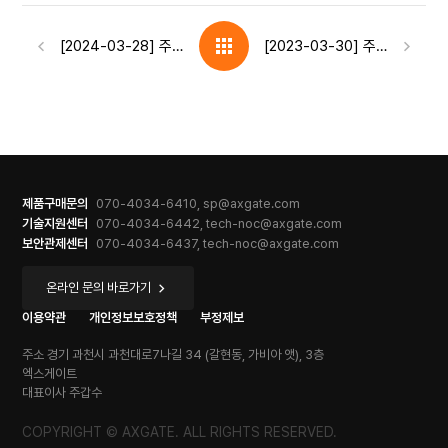
[2024-03-28] 주식회사 엑스게이트 제14기 정기주주총회 결과
[2023-03-30] 주식회사 엑스게이트 제13기 정기주주총회 결과
제품구매문의
070-4034-6410, sp@axgate.com
기술지원센터
070-4034-6442, tech-noc@axgate.com
보안관제센터
070-4034-6437, tech-noc@axgate.com
온라인 문의 바로가기
이용약관
개인정보보호정책
부정제보
주소
경기 과천시 과천대로7나길 34 (갈현동, 가비아 앳), 3층
엑스게이트
대표이사
주갑수
COPYRIGHT © AXGATE. ALL RIGHTS RESERVED.