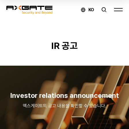
KO
AXGATE
IR 공고
온라인
문의
제품
구매 및
Investor relations announcement
견적
엑스게이트의 공고 내용을 확인할 수 있습니다.
문의
↗
유지보수