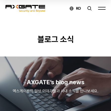
KO
AXGATE
블로그 소식
온라인
문의
제품
구매 및
AXGATE’s blog news
견적
엑스게이트의 일상 이야기들과 사내 소식을 만나보세요.
문의
↗
유지보수