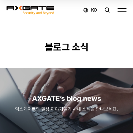
KO
AXGATE
블로그 소식
온라인
문의
제품
구매 및
AXGATE’s blog news
견적
엑스게이트의 일상 이야기들과 사내 소식을 만나보세요.
문의
↗
유지보수