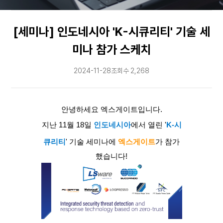
문의
[세미나] 인도네시아 'K-시큐리티' 기술 세
↗
미나 참가 스케치
2024-11-28
조회수 2,268
안
녕하세요 엑스게이트입니다.
​지난 11월 18일
인도네시아
에서 열린 '
K-시
큐리티
' 기술 세미나에
엑스게이트
가 참가
했습니다!