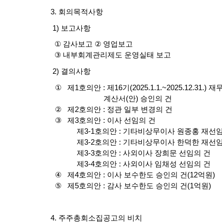
3.
회의목적사항
1)
보고사항
①
감사보고
②
영업보고
③
내부회계관리제도 운영실태 보고
2)
결의사항
①
제
1
호의안
:
제
16
기
(2025.1.1.~2025.12.31.)
재
계산서
(
안
)
승인의 건
②
제
2
호의안
:
정관 일부 변경의 건
③
제
3
호의안
:
이사 선임의 건
제
3-1
호의안
:
기타비상무이사 원종홍 재선임
제
3-2
호의안
:
기타비상무이사 한덕한 재선임
제
3-3
호의안
:
사외이사 장희문 선임의 건
제
3-4
호의안
:
사외이사 임채성 선임의 건
④
제
4
호의안
:
이사 보수한도 승인의 건
(12
억원
)
⑤
제
5
호의안
:
감사 보수한도 승인의 건
(1
억원
)
4.
주주총회소집공고의 비치