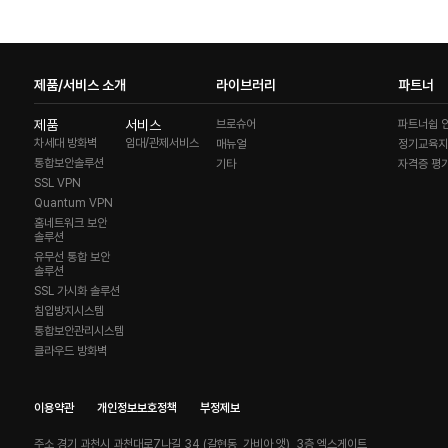
제품/서비스 소개
라이브러리
파트너
제품
서비스
브로슈어
파트너쉽 
차세대 방화벽
임대/관제서비스
매뉴얼
정기교육
통합보안솔루션
기타
자격증 평
SSL VPN
Quantum VPN
홈네트워크 보안
솔루션
유무선 통합 보안
솔루션
SSL 가시화 솔루션
침입방지시스템
통합보안관리시스템
클라우드 방화벽
이용약관
개인정보보호정책
부정제보
주소
경기 과천시 과천대로7나길 34 (갈현동, 가비아 앳), 3층 엑스게이트