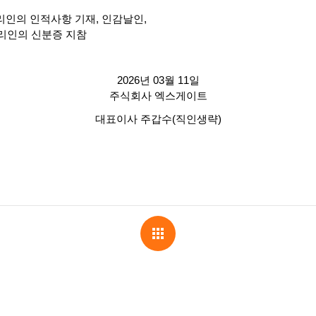
리인의 인적사항 기재
,
인감날인
,
리인의 신분증 지참
2026
년
03
월
11
일
주식회사 엑스게이트
대표이사 주갑수
(
직인생략
)