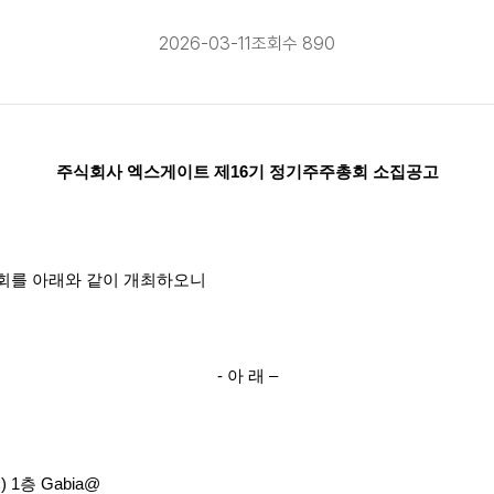
2026-03-11
조회수 890
주식회사 엑스게이트 제
16
기 정기주주총회 소집공고
회를 아래와 같이 개최하오니
-
아 래
–
앳
) 1
층
Gabia@