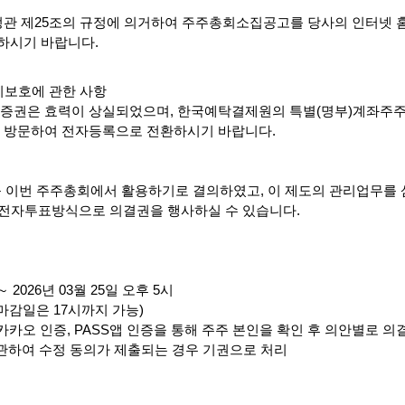
정관 제
25
조의 규정에 의거하여 주주총회소집공고를 당사의 인터넷
하시기 바랍니다
.
리보호에 관한 사항
물증권은 효력이 상실되었으며
,
한국예탁결제원의 특별
(
명부
)
계좌주주
 방문하여 전자등록으로 전환하시기 바랍니다
.
를 이번 주주총회에서 활용하기로 결의하였고
,
이 제도의 관리업무를
 전자투표방식으로 의결권을 행사하실 수 있습니다
.
～
2026
년
03
월
25
일 오후
5
시
마감일은
17
시까지 가능
)
카카오 인증
, PASS
앱 인증을 통해 주주 본인을 확인 후 의안별로 의
관하여 수정 동의가 제출되는 경우 기권으로 처리