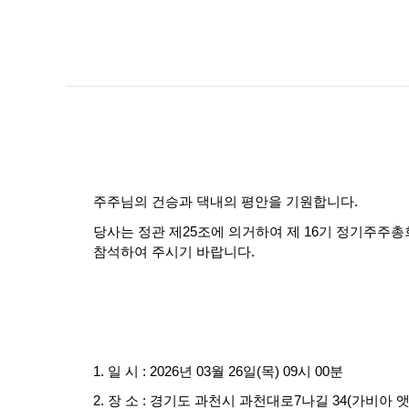
주주님의 건승과 댁내의 평안을 기원합니다
.
당사는 정관 제
25
조에 의거하여 제
16
기 정기주주총
참석하여 주시기 바랍니다
.
1.
일 시
: 2026
년
03
월
26
일
(
목
) 09
시
00
분
2.
장 소
:
경기도 과천시 과천대로
7
나길
34(
가비아 