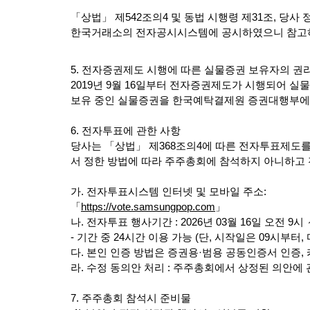
「상법」 제
542
조의
4
및 동법 시행령 제
31
조
,
당사 
한국거래소의 전자공시시스템에 공시하였으니 참고
5.
전자증권제도 시행에 따른 실물증권 보유자의 권
2019
년
9
월
16
일부터 전자증권제도가 시행되어 실
보유 중인 실물증권을 한국예탁결제원 증권대행부에
6.
전자투표에 관한 사항
당사는 「상법」 제
368
조의
4
에 따른 전자투표제도
서 정한 방법에 따라 주주총회에 참석하지 아니하고
가
.
전자투표시스템 인터넷 및 모바일 주소
:
「
https://vote.samsungpop.com
」
나
.
전자투표 행사기간
: 2026
년
03
월
16
일 오전
9
시 
-
기간 중
24
시간 이용 가능
(
단
,
시작일은
09
시부터
,
다
.
본인 인증 방법은 증권용
·
범용 공동인증서 인증
,
라
.
수정 동의안 처리
:
주주총회에서 상정된 의안에 
7.
주주총회 참석시 준비물