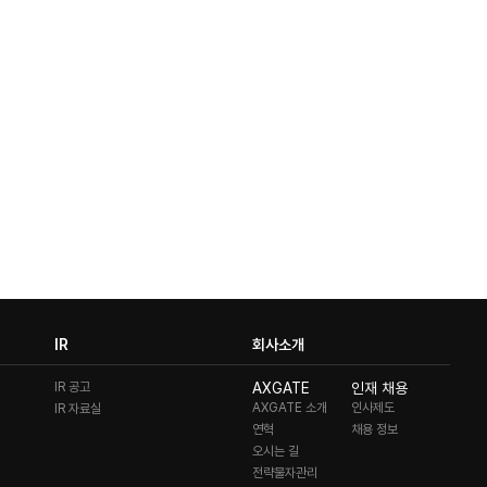
IR
회사소개
IR 공고
AXGATE
인재 채용
AXGATE 소개
인사제도
IR 자료실
연혁
채용 정보
오시는 길
전략물자관리