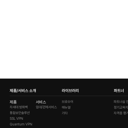
제품/서비스 소개
라이브러리
파트너
제품
서비스
브로슈어
파트너쉽 
차세대 방화벽
임대/관제서비스
매뉴얼
정기교육
통합보안솔루션
기타
자격증 평
SSL VPN
Quantum VPN